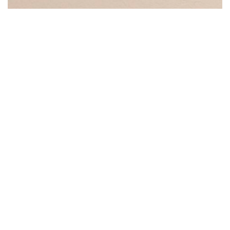
О нас
Библиотека интеллектуала – это
рабочий инструмент, необходимый
для решения поставленных задач.
Издательство Книжный клуб выпускает художественную
литературу и книги в жанре non-fiction, которые займут на
вашей полке достойное место.
Культура и интеллектуальная инфраструктура страны в
первую очередь зависят от того, какие книги попадают на
полки магазинов, и какого качества литература формирует
мир идей в стране. В связи с этим целью Издательства
Книжный клуб является пополнение фонда литературного